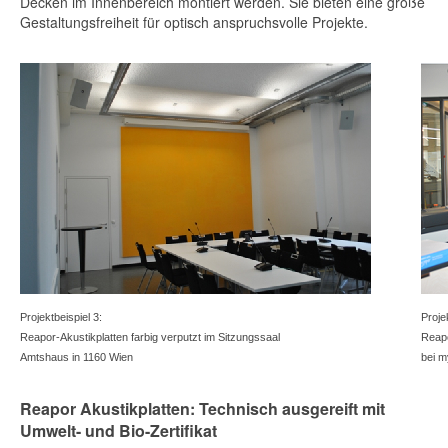
Decken im Innenbereich montiert werden. Sie bieten eine große
Gestaltungsfreiheit für optisch anspruchsvolle Projekte.
Projektbeispiel 3:
Proje
Reapor-Akustikplatten farbig verputzt im Sitzungssaal
Reapo
Amtshaus in 1160 Wien
bei m
Reapor Akustikplatten: Technisch ausgereift mit
Umwelt- und Bio-Zertifikat